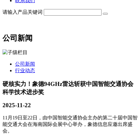
联系我们
请输入产品关键词
公司新闻
公司新闻
行业动态
硬核实力！象德94GHz雷达斩获中国智能交通协会
科学技术进步奖
2025-11-22
11月19日至22日，由中国智能交通协会主办的第二十届中国智
能交通大会在海南国际会展中心举办，象德信息应邀出席盛
会。