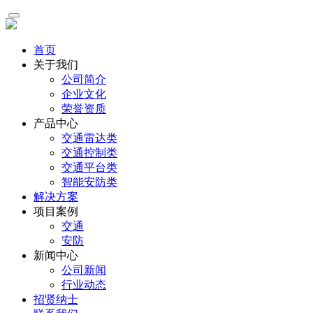
首页
关于我们
公司简介
企业文化
荣誉资质
产品中心
交通雷达类
交通控制类
交通平台类
智能安防类
解决方案
项目案例
交通
安防
新闻中心
公司新闻
行业动态
招贤纳士