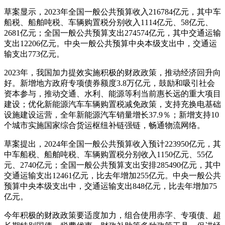
草案显示，2023年全国一般公共预算收入216784亿元，其中车
船税、船舶吨税、车辆购置税分别收入1114亿元、58亿元、
2681亿元；全国一般公共预算支出274574亿元，其中交通运输
支出12206亿元。中央一般公共预算中央本级支出中，交通运
输支出773亿元。
2023年，我国加力提效实施积极的财政政策，推动经济回升向
好。新增地方政府专项债券额度3.8万亿元，鼓励和吸引社会
资本参与，推动交通、水利、能源等利当前惠长远的重大项目
建设；优化新能源汽车车辆购置税减免政策，支持充换电基础
设施建设运营，全年新能源汽车销量增长37.9％；新增支持10
个城市实施国家综合货运枢纽补链强链，畅通物流网络。
草案提出，2024年全国一般公共预算收入预计223950亿元，其
中车船税、船舶吨税、车辆购置税分别收入1150亿元、55亿
元、2740亿元；全国一般公共预算支出安排285490亿元，其中
交通运输支出12461亿元，比去年增加255亿元。中央一般公共
预算中央本级支出中，交通运输支出848亿元，比去年增加75
亿元。
今年积极的财政政策要适度加力，组合使用赤字、专项债、超