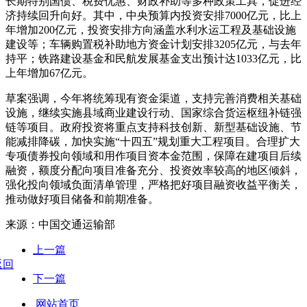
长期特别国债、税费优惠、财政补助等多种政策工具，促进经
济持续回升向好。其中，中央预算内投资安排7000亿元，比上
年增加200亿元，投资安排方向涵盖水利水运工程及基础设施
建设等；车辆购置税补助地方资金计划安排3205亿元，与去年
持平；铁路建设基金和民航发展基金支出预计达1033亿元，比
上年增加67亿元。
草案强调，今年将统筹现有资金渠道，支持完善消费相关基础
设施，继续实施县域商业建设行动、国家综合货运枢纽补链强
链等项目。政府投资将重点支持科技创新、新型基础设施、节
能减排降碳，加快实施“十四五”规划重大工程项目。合理扩大
专项债券投向领域和用作项目资本金范围，保障在建项目后续
融资，额度分配向项目准备充分、投资效率较高的地区倾斜，
强化投向领域负面清单管理，严格把好项目融资收益平衡关，
推动做好项目储备和前期准备。
来源：中国交通运输部
上一篇
返回
下一篇
网站首页